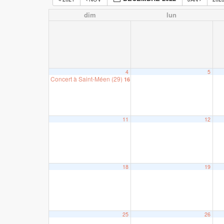
dim
lun
4
5
Concert à Saint-Méen (29)
16 h 00 min
11
12
18
19
25
26