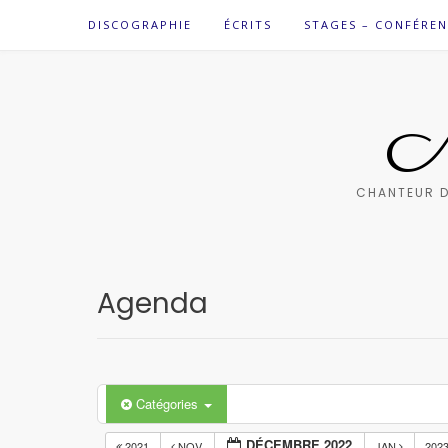
Skip
DISCOGRAPHIE
ÉCRITS
STAGES – CONFÉREN
to
content
M
CHANTEUR D
Agenda
Catégories
DÉCEMBRE 2022
2021
NOV
JAN
202