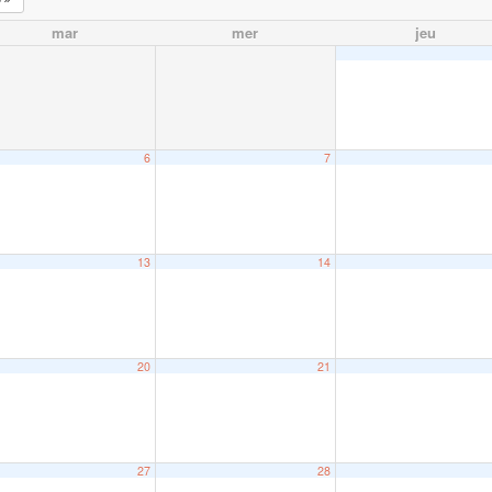
mar
mer
jeu
6
7
13
14
20
21
27
28