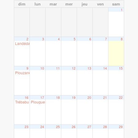
dim
lun
mar
mer
jeu
ven
sam
1
2
3
4
5
6
7
8
Landéda (29)
18 h 00 min
9
10
11
12
13
14
15
Plouzané (29)
17 h 00 min
16
17
18
19
20
21
22
Trébabu (29)
Plouguerneau (29)
18 h 00 min
20 h 30 min
23
24
25
26
27
28
29