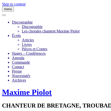
Skip to content
menu
Discographie
Discographie
Les chorales chantent Maxime Piolot
Écrits
Articles
Livres
Pièces et Contes
Stages – Conférences
Agenda
Commande
Contact
Presse
Nouveautés
Archives
Maxime Piolot
CHANTEUR DE BRETAGNE, TROUBAD