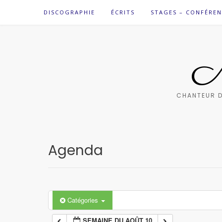
Skip
DISCOGRAPHIE
ÉCRITS
STAGES – CONFÉREN
to
content
M
CHANTEUR D
Agenda
Catégories
SEMAINE DU AOÛT 10