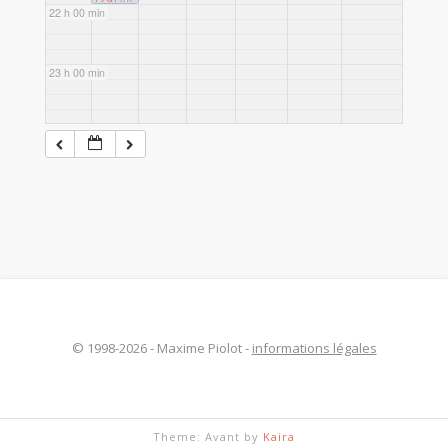
22 h 00 min
Église
du
Groua
nec
23 h 00 min
© 1998-2026 - Maxime Piolot -
informations légales
Theme: Avant by
Kaira