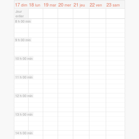
7 h 00 min
17
18
19
20
21
22
23
dim
lun
mar
mer
jeu
ven
sam
Jour
entier
8 h 00 min
9 h 00 min
10 h 00 min
11 h 00 min
12 h 00 min
13 h 00 min
14 h 00 min