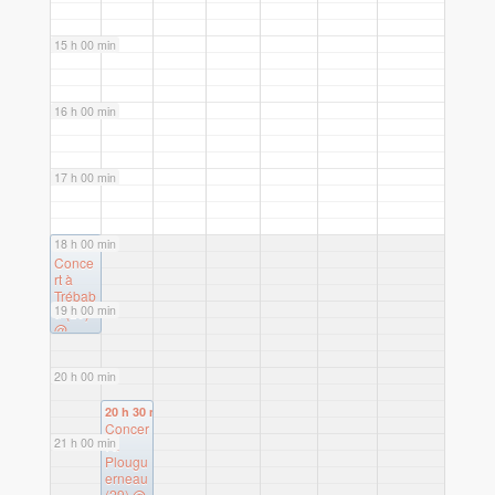
15 h 00 min
16 h 00 min
17 h 00 min
18 h 00 min
18 h 00 min
Conce
rt à
Trébab
19 h 00 min
u (29)
@
Chape
lle N-D
20 h 00 min
du Val
20 h 30 min
Concer
21 h 00 min
t à
Plougu
erneau
(29)
@