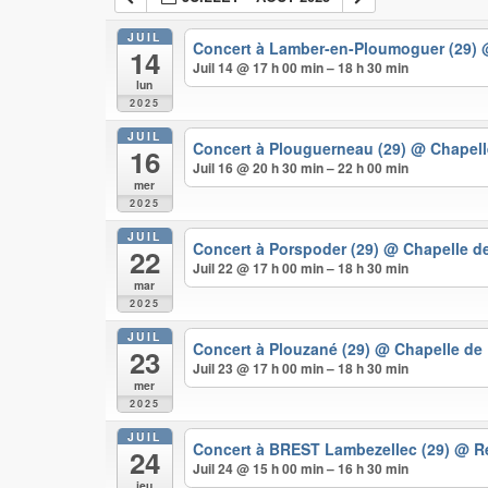
JUIL
Concert à Lamber-en-Ploumoguer (29)
14
Juil 14 @ 17 h 00 min – 18 h 30 min
lun
2025
JUIL
Concert à Plouguerneau (29)
@ Chapell
16
Juil 16 @ 20 h 30 min – 22 h 00 min
mer
2025
JUIL
Concert à Porspoder (29)
@ Chapelle de
22
Juil 22 @ 17 h 00 min – 18 h 30 min
mar
2025
JUIL
Concert à Plouzané (29)
@ Chapelle de
23
Juil 23 @ 17 h 00 min – 18 h 30 min
mer
2025
JUIL
Concert à BREST Lambezellec (29)
@ R
24
Juil 24 @ 15 h 00 min – 16 h 30 min
jeu