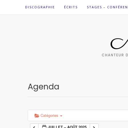
Skip
DISCOGRAPHIE
ÉCRITS
STAGES – CONFÉREN
to
content
M
CHANTEUR D
Agenda
Catégories
JUILLET – AOÛT 2025