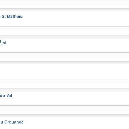
 St Mathieu
Éloi
du Val
du Grouanec