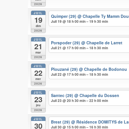
2026
JUIL
Quimper (29)
@ Chapelle Ty Mamm Dou
19
Juil 19 @ 18 h 00 min – 19 h 30 min
dim
2026
JUIL
Porspoder (29)
@ Chapelle de Larret
21
Juil 21 @ 17 h 00 min – 18 h 30 min
mar
2026
JUIL
Plouzané (29)
@ Chapelle de Bodonou
22
Juil 22 @ 17 h 00 min – 18 h 30 min
mer
2026
JUIL
Santec (29)
@ Chapelle du Dossen
23
Juil 23 @ 20 h 30 min – 22 h 00 min
jeu
2026
JUIL
Brest (29)
@ Résidence DOMITYS de La
30
Juil 30 @ 15 h 00 min – 16 h 30 min