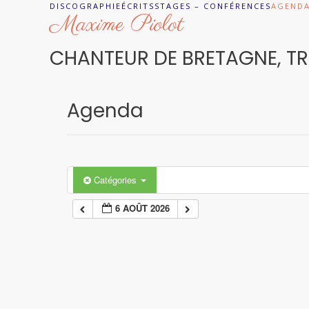
Skip
DISCOGRAPHIE
ÉCRITS
STAGES – CONFÉRENCES
AGEND
Maxime Piolot
to
content
CHANTEUR DE BRETAGNE, T
Agenda
Catégories
6 AOÛT 2026