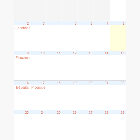
2
3
4
5
6
7
8
Landéda (29)
18 h 00 min
9
10
11
12
13
14
15
Plouzané (29)
17 h 00 min
16
17
18
19
20
21
22
Trébabu (29)
Plouguerneau (29)
18 h 00 min
20 h 30 min
23
24
25
26
27
28
29