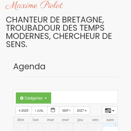
Maxime Piolot
Skip
to
content
CHANTEUR DE BRETAGNE,
TROUBADOUR DES TEMPS
MODERNES, CHERCHEUR DE
SENS.
Agenda
Catégories
2025
JUIL
SEP
2027
dim
lun
mar
mer
jeu
ven
sam
1