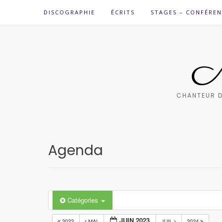
Skip
DISCOGRAPHIE
ÉCRITS
STAGES – CONFÉREN
to
content
M
CHANTEUR D
Agenda
Catégories
JUIN 2023
2022
MAI
JUIL
2024