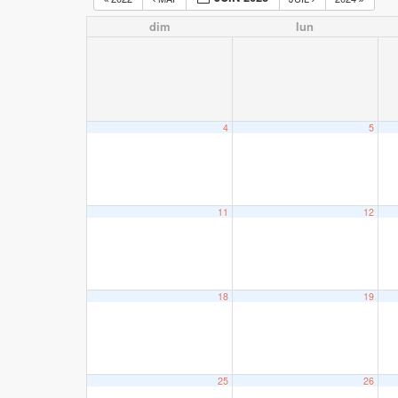
dim
lun
4
5
11
12
18
19
25
26