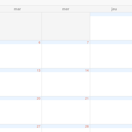
mar
mer
jeu
6
7
13
14
20
21
27
28