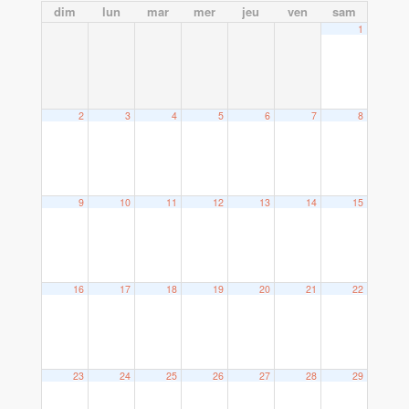
dim
lun
mar
mer
jeu
ven
sam
1
2
3
4
5
6
7
8
9
10
11
12
13
14
15
16
17
18
19
20
21
22
23
24
25
26
27
28
29