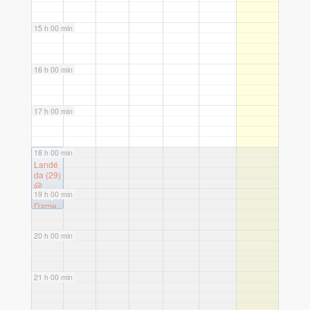
15 h 00 min
16 h 00 min
17 h 00 min
18 h 00 min
18 h 00 min
Landé
da (29)
@
19 h 00 min
Notre-
Dame
des
Anges
20 h 00 min
21 h 00 min