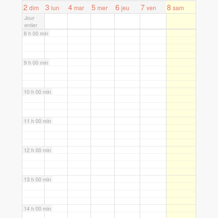
7 h 00 min
2
3
4
5
6
7
8
dim
lun
mar
mer
jeu
ven
sam
Jour
entier
8 h 00 min
9 h 00 min
10 h 00 min
11 h 00 min
12 h 00 min
13 h 00 min
14 h 00 min