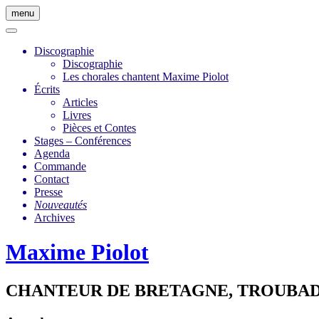
Skip
menu
to
content
Discographie
Discographie
Les chorales chantent Maxime Piolot
Écrits
Articles
Livres
Pièces et Contes
Stages – Conférences
Agenda
Commande
Contact
Presse
Nouveautés
Archives
Maxime Piolot
CHANTEUR DE BRETAGNE, TROUBAD