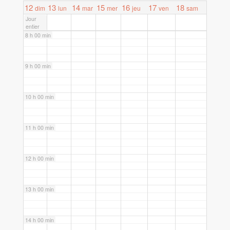
7 h 00 min
12
13
14
15
16
17
18
dim
lun
mar
mer
jeu
ven
sam
Jour
entier
8 h 00 min
9 h 00 min
10 h 00 min
11 h 00 min
12 h 00 min
13 h 00 min
14 h 00 min