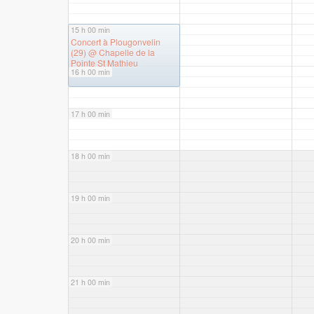
15 h 00 min
15 h 00 min
Concert à Plougonvelin
(29)
@ Chapelle de la
Pointe St Mathieu
16 h 00 min
17 h 00 min
18 h 00 min
19 h 00 min
20 h 00 min
21 h 00 min