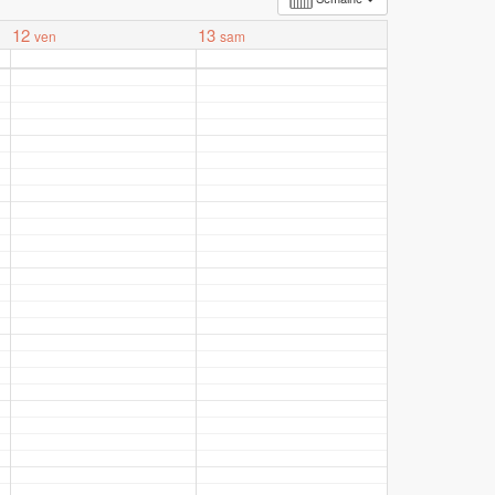
12
13
ven
sam