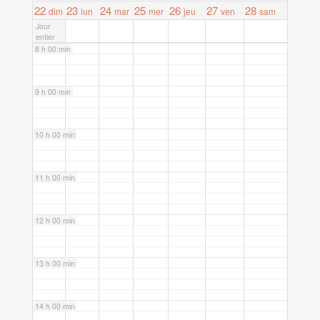
7 h 00 min
22
23
24
25
26
27
28
dim
lun
mar
mer
jeu
ven
sam
Jour
entier
8 h 00 min
9 h 00 min
10 h 00 min
11 h 00 min
12 h 00 min
13 h 00 min
14 h 00 min