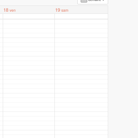
18
19
ven
sam