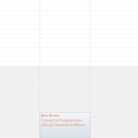
20 h 30 min
Concert à Plouguerneau
(29)
@ Chapelle St Michel