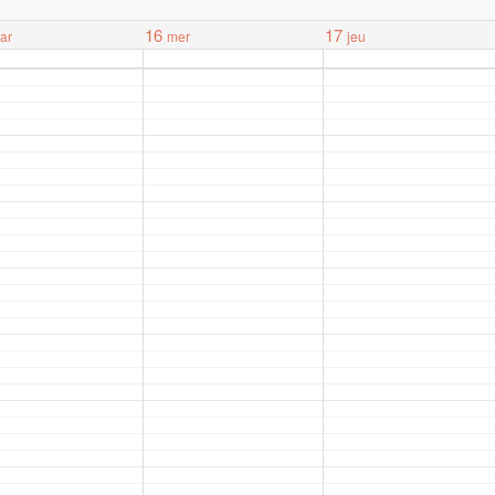
16
17
ar
mer
jeu