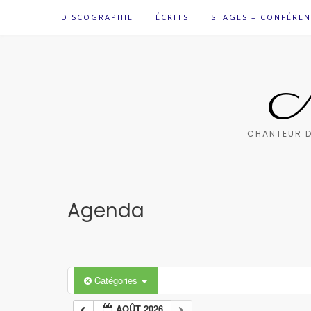
Skip
DISCOGRAPHIE
ÉCRITS
STAGES – CONFÉREN
to
content
M
CHANTEUR D
Agenda
Catégories
AOÛT 2026