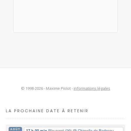
© 1998-2026 - Maxime Piolot -
informations légales
LA PROCHAINE DATE À RETENIR
AOÛT
17 h 00 min
Plouzané (29)
@ Chapelle de Bodonou