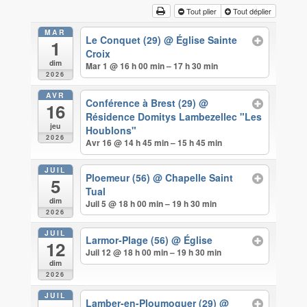
Tout plier
Tout déplier
MAR
Le Conquet (29)
@ Église Sainte
1
Croix
dim
Mar 1 @ 16 h 00 min – 17 h 30 min
2026
AVR
Conférence à Brest (29)
@
16
Résidence Domitys Lambezellec "Les
jeu
Houblons"
2026
Avr 16 @ 14 h 45 min – 15 h 45 min
JUIL
Ploemeur (56)
@ Chapelle Saint
5
Tual
dim
Juil 5 @ 18 h 00 min – 19 h 30 min
2026
JUIL
Larmor-Plage (56)
@ Église
12
Juil 12 @ 18 h 00 min – 19 h 30 min
dim
2026
JUIL
Lamber-en-Ploumoguer (29)
@