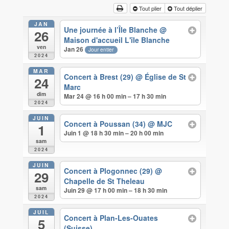
Tout plier
Tout déplier
JAN
Une journée à l’Île Blanche
@
26
Maison d'accueil L'île Blanche
ven
Jan 26
Jour entier
2024
MAR
Concert à Brest (29)
@ Église de St
24
Marc
dim
Mar 24 @ 16 h 00 min – 17 h 30 min
2024
JUIN
Concert à Poussan (34)
@ MJC
1
Juin 1 @ 18 h 30 min – 20 h 00 min
sam
2024
JUIN
Concert à Plogonnec (29)
@
29
Chapelle de St Theleau
sam
Juin 29 @ 17 h 00 min – 18 h 30 min
2024
JUIL
Concert à Plan-Les-Ouates
5
(Suisse)