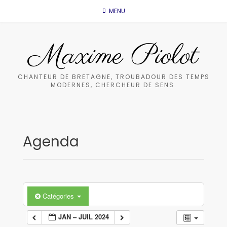
Skip
MENU
to
content
Maxime Piolot
CHANTEUR DE BRETAGNE, TROUBADOUR DES TEMPS
MODERNES, CHERCHEUR DE SENS.
Agenda
Catégories
JAN – JUIL 2024