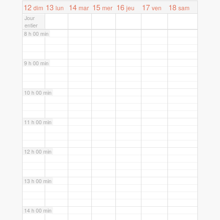
7 h 00 min
12
13
14
15
16
17
18
dim
lun
mar
mer
jeu
ven
sam
Jour
entier
8 h 00 min
9 h 00 min
10 h 00 min
11 h 00 min
12 h 00 min
13 h 00 min
14 h 00 min