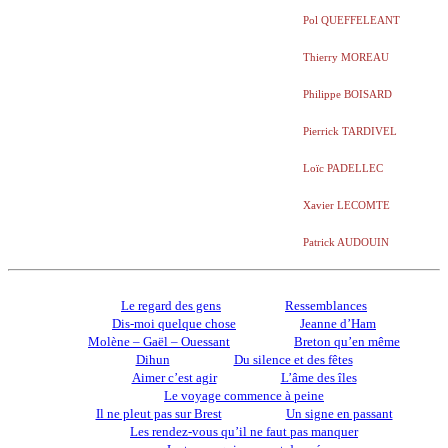
Pol QUEFFELEANT
Thierry MOREAU
Philippe BOISARD
Pierrick TARDIVEL
Loïc PADELLEC
Xavier LECOMTE
Patrick AUDOUIN
Le regard des gens
Ressemblances
Dis-moi quelque chose
Jeanne d’Ham
Molène – Gaël – Ouessant
Breton qu’en même
Dihun
Du silence et des fêtes
Aimer c’est agir
L’âme des îles
Le voyage commence à peine
Il ne pleut pas sur Brest
Un signe en passant
Les rendez-vous qu’il ne faut pas manquer