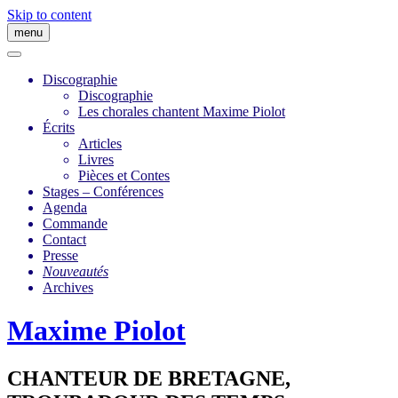
Skip to content
menu
Discographie
Discographie
Les chorales chantent Maxime Piolot
Écrits
Articles
Livres
Pièces et Contes
Stages – Conférences
Agenda
Commande
Contact
Presse
Nouveautés
Archives
Maxime Piolot
CHANTEUR DE BRETAGNE,