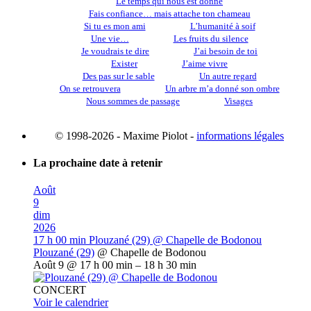
Le temps qui nous est donné
Fais confiance… mais attache ton chameau
Si tu es mon ami
L’humanité à soif
Une vie…
Les fruits du silence
Je voudrais te dire
J’ai besoin de toi
Exister
J’aime vivre
Des pas sur le sable
Un autre regard
On se retrouvera
Un arbre m’a donné son ombre
Nous sommes de passage
Visages
© 1998-2026 - Maxime Piolot -
informations légales
La prochaine date à retenir
Août
9
dim
2026
17 h 00 min
Plouzané (29)
@ Chapelle de Bodonou
Plouzané (29)
@ Chapelle de Bodonou
Août 9 @ 17 h 00 min – 18 h 30 min
CONCERT
Voir le calendrier