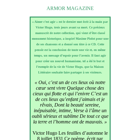
ARMOR MAGAZINE
« Aimer c’est agir » est le dernier mot écrit à la main par
Victor Hugo, trois jours avant sa mort. Ce précieux
manuscrit de notre collection, qui vient d’être classé
monument historique, a inspiré Maxime Piolot pour une
de ses chansons et a donné son titre à ce CD. Cette
pensée est la conclusion de toute une vie et, en même
temps, un message d’espoir pour l’avenir. Il faut agir
pour créer un nouvel humanisme, tel a été le but et
l’exemple de la vie de Victor Hugo, que la Maison
Littéraire souhaite faire partager à ses visiteurs.
« Oui, c’est un de ces lieux où notre
cœur sent vivre Quelque chose des
cieux qui flotte et qui l’enivre C’est un
de ces lieux qu’enfant j’aimais et je
rêvais, Dont la beauté sereine,
inépuisable, intime, Verse à l’âme un
oubli sérieux et sublime De tout ce que
la terre et l’homme ont de mauvais. »
Victor Hugo Les feuilles d’automne le
8 juillet 1831 Ce poème, écrit par