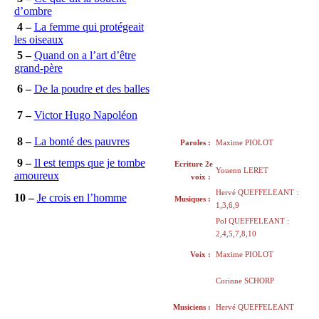
d’ombre
4 –
La femme qui protégeait
les oiseaux
5 –
Quand on a l’art d’être
grand-père
6 –
De la poudre et des balles
7 –
Victor Hugo Napoléon
8 –
La bonté des pauvres
Paroles :
Maxime PIOLOT
9 –
Il est temps que je tombe
Ecriture 2e
Youenn LERET
amoureux
voix :
Hervé QUEFFELEANT :
10 –
Je crois en l’homme
Musiques :
1,3,6,9
Pol QUEFFELEANT :
2,4,5,7,8,10
Voix :
Maxime PIOLOT
Corinne SCHORP
Musiciens :
Hervé QUEFFELEANT