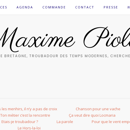
CES
AGENDA
COMMANDE
CONTACT
PRESSE
N
axime Piol
E BRETAGNE, TROUBADOUR DES TEMPS MODERNES, CHERCHE
 les menhirs, il n’y a pas de croix
Chanson pour une vache
Ton métier c’est la rencontre
Ça veut dire quoi Locmaria
Etais-je troubadour ?
La parole
Pour que le vent emp
Le Hors-la-loi